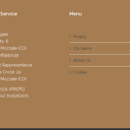
Service
Menu
gale
Privacy
to, 6
 Mozzate (CO)
Chi Siamo
1685950139
About Us
di Rappresentanza
a Croce, 24
Cookie
 Mozzate (CO)
 0331 1685763
9 02 7005162071