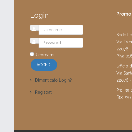
Login
Promo 
Sede Le
Via Tren
22076 -
Ricordami
P.Iva 0
ACCEDI
Ufficio 
Via Sant
22076 -
Dimenticato Login?
Ph: +39
Registrati
Fax: +3