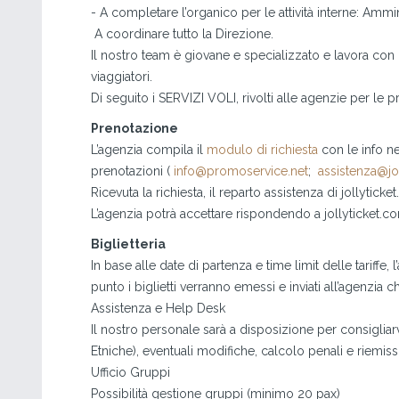
- A completare l’organico per le attività interne: Ammi
A coordinare tutto la Direzione.
Il nostro team è giovane e specializzato e lavora con 
viaggiatori.
Di seguito i SERVIZI VOLI, rivolti alle agenzie per le pr
Prenotazione
L’agenzia compila il
modulo di richiesta
con le info nec
prenotazioni (
info@promoservice.net
;
assistenza@jo
Ricevuta la richiesta, il reparto assistenza di jollytic
L’agenzia potrà accettare rispondendo a jollyticket.c
Biglietteria
In base alle date di partenza e time limit delle tariffe
punto i biglietti verranno emessi e inviati all’agenzia 
Assistenza e Help Desk
Il nostro personale sarà a disposizione per consigliarvi i
Etniche), eventuali modifiche, calcolo penali e riemiss
Ufficio Gruppi
Possibilità gestione gruppi (minimo 20 pax)