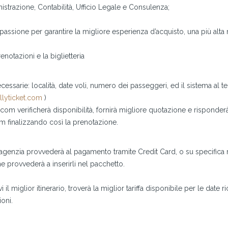
nistrazione, Contabilità, Ufficio Legale e Consulenza;
passione per garantire la migliore esperienza d’acquisto, una più alta m
enotazioni e la biglietteria
essarie: località, date voli, numero dei passeggeri, ed il sistema al ter
llyticket.com
)
ket.com verificherà disponibilità, fornirà migliore quotazione e risponder
om finalizzando così la prenotazione.
, l’agenzia provvederà al pagamento tramite Credit Card, o su specifica 
che provvederà a inserirli nel pacchetto.
l miglior itinerario, troverà la miglior tariffa disponibile per le date ri
ioni.