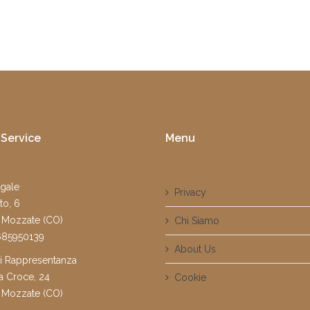
Service
Menu
gale
Privacy
to, 6
 Mozzate (CO)
Chi Siamo
1685950139
About Us
di Rappresentanza
a Croce, 24
Cookie
 Mozzate (CO)