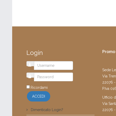
Login
Promo 
Sede Le
Via Tren
22076 -
Ricordami
P.Iva 0
ACCEDI
Ufficio 
Via Sant
22076 -
Dimenticato Login?